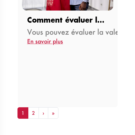
Comment évaluer la valeur de…
Vous pouvez évaluer la valeur d
En savoir plus
Pagination
Next page
Last page
1
2
›
»