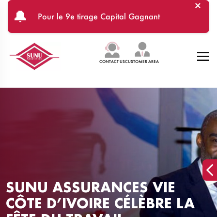
×
Skip to main content
🔔
Pour le 9e tirage Capital Gagnant
CONTACT US
CUSTOMER AREA
SUNU ASSURANCES VIE
CÔTE D’IVOIRE CÉLÈBRE LA