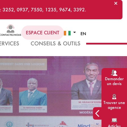
×
ts : 3252, 0937, 7550, 1235, 9674, 3392.
ESPACE CLIENT
EN
CONTACTEZ-NOUS
ERVICES
CONSEILS & OUTILS
Demander
un devis
Trouver une
agence
Articles