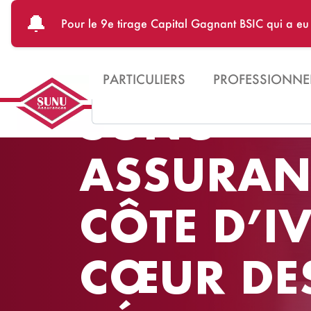
Aller au contenu principal
🔔
Pour le 9e tirage Capital Gagnant BSIC qui a e
PARTICULIERS
PROFESSIONNE
Search
SUNU
ASSURAN
CÔTE D’I
CŒUR DE