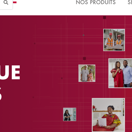
Search
NOS PRODUITS
S
UE
S