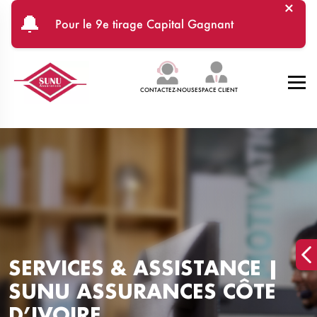
×
Aller au contenu principal
🔔
Pour le 9e tirage Capital Gagnant
CONTACTEZ-NOUS
ESPACE CLIENT
SERVICES & ASSISTANCE |
SUNU ASSURANCES CÔTE
D’IVOIRE