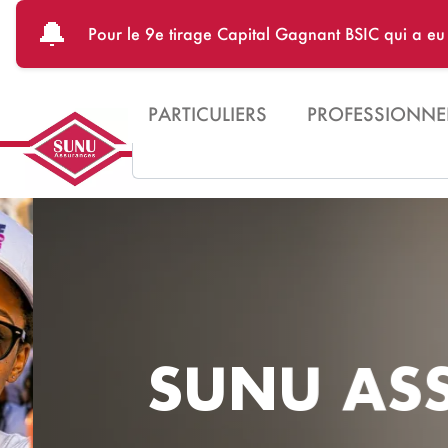
Aller au contenu principal
🔔
Pour le 68e tirage ATLANTIQUE FORTUNE qui a e
PARTICULIERS
PROFESSIONNE
Search
SUNU ASS