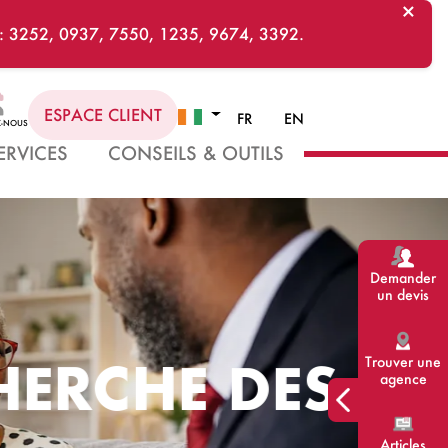
×
ants : 9042, 1804, 4492, 2504, 1445, 7776.
ESPACE CLIENT
FR
EN
Z-NOUS
ERVICES
CONSEILS & OUTILS
Demander
un devis
ERCHE DES
Trouver une
agence
Articles