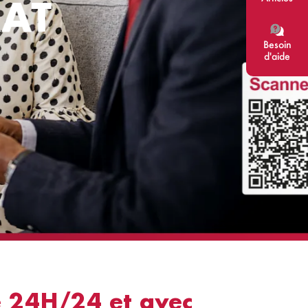
AT
Besoin
d'aide
e 24H/24 et avec