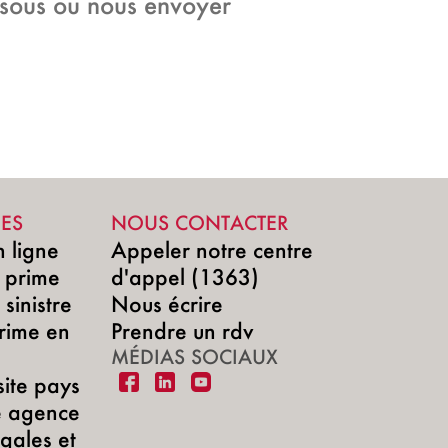
essous ou nous envoyer
DES
NOUS CONTACTER
n ligne
Appeler notre centre
 prime
d'appel (1363)
sinistre
Nous écrire
rime en
Prendre un rdv
MÉDIAS SOCIAUX
site pays
e agence
gales et