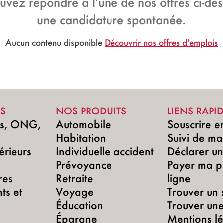
ouvez répondre à l'une de nos offres ci-d
une candidature spontanée.
Aucun contenu disponible
Découvrir nos offres d'emplois
LS
NOS PRODUITS
LIENS RAPI
ns, ONG,
Automobile
Souscrire e
Habitation
Suivi de ma
érieurs
Individuelle accident
Déclarer un 
Prévoyance
Payer ma p
res
Retraite
ligne
ts et
Voyage
Trouver un 
Éducation
Trouver un
Épargne
Mentions lé